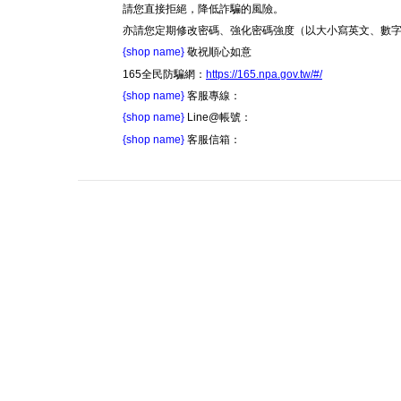
請您直接拒絕，降低詐騙的風險。
亦請您定期修改密碼、強化密碼強度（以大小寫英文、數
{shop name}
敬祝順心如意
165全民防騙網：
https://165.npa.gov.tw/#/
{shop name}
客服專線：
{shop name}
Line@帳號：
{shop name}
客服信箱：