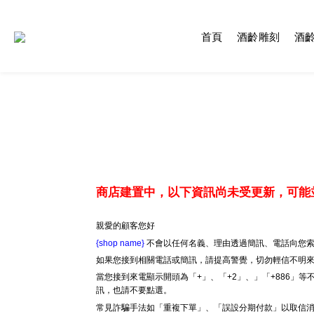
首頁
酒齡雕刻
酒
商店建置中，以下資訊尚未受更新，可能
親愛的顧客您好
{shop name}
不會以任何名義、理由透過簡訊、電話向您索
如果您接到相關電話或簡訊，請提高警覺，切勿輕信不明
當您接到來電顯示開頭為「+」、「+2」、」「+886」
訊，也請不要點選。
常見詐騙手法如「重複下單」、「誤設分期付款」以取信消