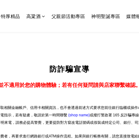
齡特厚精品
高粱酒
父親節活動專區
神明聖誕專區
媒體
防詐騙宣導
並不適用於您的購物體驗；若有任何疑問請與店家聯繫確認
取相關金融帳戶、信用卡相關資訊，也不會透過前述方式要求您前往銀行臨櫃或操作A
來電指示，若有疑慮，敬請於第一時間聯繫
{shop name}
或撥打警政署 165 反詐騙專
等不明來電，請務必提高警覺，更要提防對方竄改電話號碼或假裝成特定公司、銀行、司
費者，再要求進行網路銀行或ATM操作流程。如果與銀行帳務有關，請您直接致電