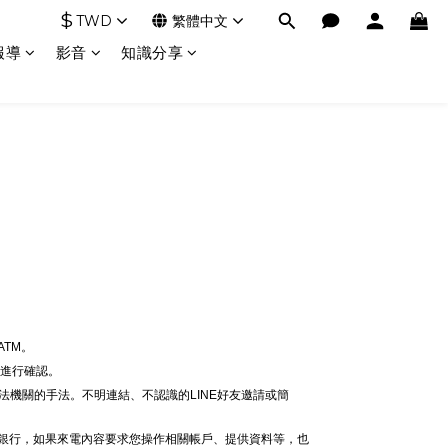
$
TWD
繁體中文
報導
影音
知識分享
。
TM。
線進行確認。
法機關的手法。不明連結、不認識的LINE好友邀請或簡
給銀行，如果來電內容要求您操作相關帳戶、提供資料等，也