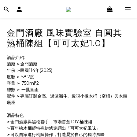
金門酒廠 風味實驗室 自圓其
熟桶陳組【可可太妃1.0】
酒品介紹:
酒廠 ➢金門酒廠
年份 ➢民國114年(2025)
度數 ➢ 58.2度
容量 ➢ 750ml*2
總數 ➢ 一批量產
配件 ➢專屬訂製金高、過濾漏斗、透視小橡木桶（空桶）與木頭
底座
酒品特色：
➣金門酒廠與黑松聯手，市場首創 DIY 桶陳組
➣百年橡木桶經特殊烘烤定調出「可可太妃風味」
➣可以自家進行桶陳操作，打造屬於自己的獨特風味