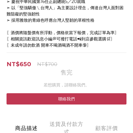
➣ 慶祝中華民國第16任正副總統5／20就職
➣ 以「堅強驕傲ㄟ台灣人」為主要設計理念，傳達台灣人面對困
難阻礙的堅強韌性
➣ 採用雅致的青綠色呼應台灣人堅韌的草根性格
〖酒價將隨盤價有所浮動，價格依當下報價，完成訂單為準〗
〖相關資訊歡迎訊息小編💭可撥打電話📲到店參觀選購🛒〗
〖未成年請勿飲酒 開車不喝酒喝酒不開車🔞〗
NT$650
NT$700
售完
若想購買，請聯絡我們。
聯絡我們
送貨及付款方
商品描述
顧客評價
式