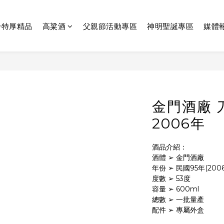
齡特厚精品
高粱酒
父親節活動專區
神明聖誕專區
媒體
金門酒廠 
2006年
酒品介紹：
酒體 ➢ 金門酒廠
年份 ➢ 民國95年(2006
度數 ➢ 53度
容量 ➢ 600ml
總數 ➢ 一批量產
配件 ➢ 專屬外盒