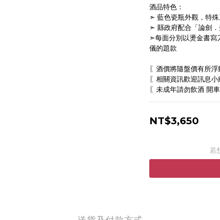
酒品特色：
➣ 藍色瓷瓶外觀，特
➣ 縣政府配合「論劍
➣每面分別以燙金書寫刀
儀的題款
〖酒價將隨盤價有所浮
〖相關資訊歡迎訊息小編
〖未成年請勿飲酒 開車
NT$3,650
若