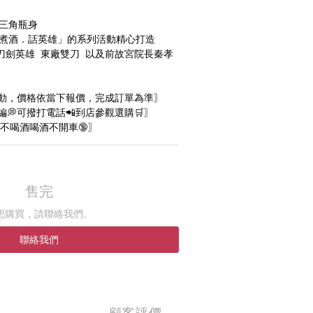
殊三角瓶身
．煮酒．話英雄」的系列活動精心打造
劍英雄  東廠雙刀  以及前故宮院長秦孝
動，價格依當下報價，完成訂單為準〗
💭可撥打電話📲到店參觀選購🛒〗
不喝酒喝酒不開車🔞〗
售完
想購買，請聯絡我們。
聯絡我們