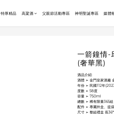
齡特厚精品
高粱酒
父親節活動專區
神明聖誕專區
媒體
一箭鐘情-
(奢華黑)
酒品介紹:
酒體 ➢ 金門皇家酒廠 
年份 ➢ 民國112年(2023
度數 ➢ 58度
容量 ➢ 750ml
總數 ➢ 稀有限量365組，奢
配件 ➢ 專屬外盒、提
尺寸 ➢ 整組禮盒 長36*