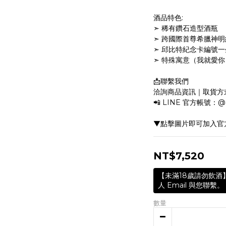
酒品特色:
➣ 稀有鑽石造型酒瓶
➣ 跨國際首尊希臘神
➣ 邱比特紀念卡編號
➣ 特殊寓意（我就愛
📩聯繫我們
洽詢商品資訊｜取貨方
📲 LINE 官方帳號
▼點擊圖片即可加入官方
NT$7,520
數量