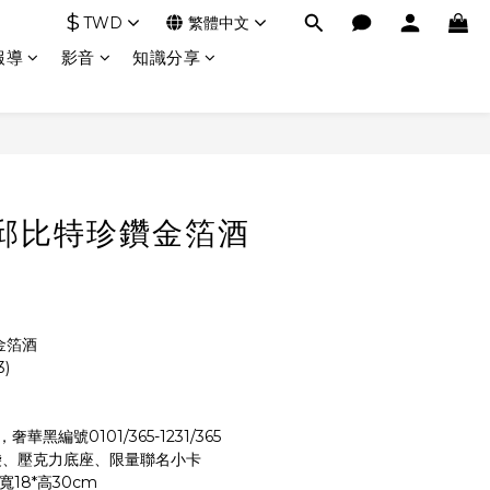
$
TWD
繁體中文
報導
影音
知識分享
邱比特珍鑽金箔酒
金箔酒
)
華黑編號0101/365-1231/365
袋、壓克力底座、限量聯名小卡
寬18*高30cm