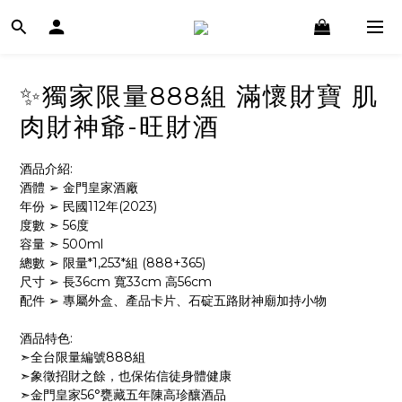
✨獨家限量888組 滿懷財寶 肌
肉財神爺-旺財酒
酒品介紹:
酒體 ➢ 金門皇家酒廠
年份 ➢ 民國112年(2023)
度數 ➣ 56度
容量 ➣ 500ml
總數 ➢ 限量*1,253*組 (888+365)
尺寸 ➢ 長36cm 寬33cm 高56cm
配件 ➢ 專屬外盒、產品卡片、石碇五路財神廟加持小物
酒品特色:
➣全台限量編號888組
➣象徵招財之餘，也保佑信徒身體健康
➣金門皇家56°甕藏五年陳高珍釀酒品