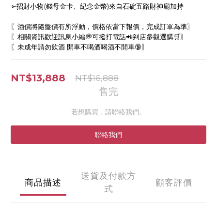
➣招財小物(錢母金卡、紀念金幣)來自石碇五路財神廟加持
〖酒價將隨盤價有所浮動，價格依當下報價，完成訂單為準〗
〖相關資訊歡迎訊息小編💭可撥打電話📲到店參觀選購🛒〗
〖未成年請勿飲酒 開車不喝酒喝酒不開車🔞〗
NT$13,888
NT$16,888
售完
若想購買，請聯絡我們。
聯絡我們
送貨及付款方
商品描述
顧客評價
式