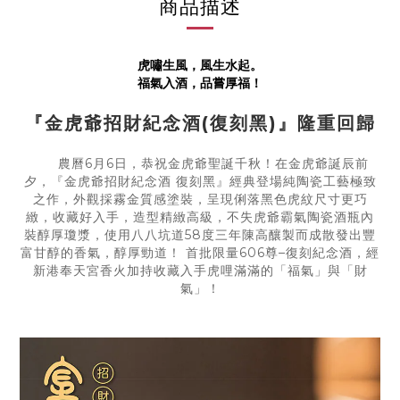
商品描述
虎嘯生風，風生水起。
福氣入酒，品嘗厚福！
『金虎爺招財紀念酒(復刻黑)』隆重回歸
農曆6月6日，恭祝金虎爺聖誕千秋！在金虎爺誕辰前
夕，『金虎爺招財紀念酒 復刻黑』經典登場純陶瓷工藝極致
之作，外觀採霧金質感塗裝，呈現俐落黑色虎紋尺寸更巧
緻，收藏好入手，造型精緻高級，不失虎爺霸氣陶瓷酒瓶內
裝醇厚瓊漿，使用八八坑道58度三年陳高釀製而成散發出豐
富甘醇的香氣，醇厚勁道！ 首批限量606尊–復刻紀念酒，經
新港奉天宮香火加持收藏入手虎哩滿滿的「福氣」與「財
氣」！