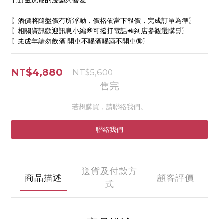
們對金虎爺的虔誠與喜愛
〖酒價將隨盤價有所浮動，價格依當下報價，完成訂單為準〗
〖相關資訊歡迎訊息小編💭可撥打電話📲到店參觀選購🛒〗
〖未成年請勿飲酒 開車不喝酒喝酒不開車🔞〗
NT$4,880
NT$5,600
售完
若想購買，請聯絡我們。
聯絡我們
送貨及付款方
商品描述
顧客評價
式