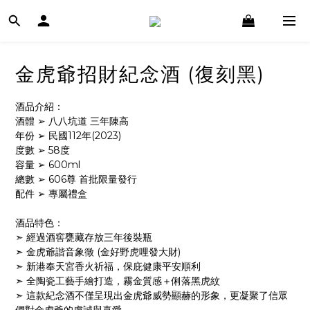
金虎爺招財紀念酒 (復刻黑)
酒品介紹：
酒體 ➢ 八八坑道 三年陳高
年份 ➢ 民國112年(2023)
度數 ➢ 58度
容量 ➢ 600ml 
總數 ➢ 606尊 首批限量發行
配件 ➢ 專屬禮盒
酒品特色：
➣ 經過酒窖甕藏存放三年後裝瓶
➣ 金虎爺諧音象徵 (金好野虎哩發大財)
➣ 新港奉天宮香火祈福，保庇健康平安順利
➣ 全陶瓷工藝手繪打造，霧金質感＋俐落黑虎紋
➣ 這款紀念酒不僅呈現出金虎爺威勢顯赫的形象，更凝聚了信眾