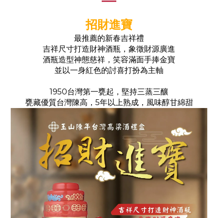
招財進寶
最推薦的新春吉祥禮
吉祥尺寸打造財神酒瓶，象徵財源廣進
酒瓶造型神態慈祥，笑容滿面手捧金寶
並以一身紅色的討喜打扮為主軸
1950台灣第一甕起，堅持三蒸三釀
甕藏優質台灣陳高，5年以上熟成，風味醇甘綿甜