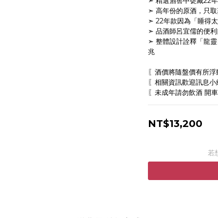
➣ 精選酒窖中甕藏22
➣ 高年份的原酒，只
➣ 22年款因為「睡
➣ 品酒師呂宜儒的便
➣ 整體設計詮釋「龍
兆
〖酒價將隨盤價有所浮
〖相關資訊歡迎訊息小編
〖未成年請勿飲酒 開車
NT$13,200
若