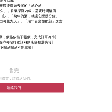
年陳年佳釀
取蒸餾後擷頭去尾的「酒心酒」
得太久」，香氣深沉內斂，需要時間醒酒
利口訣，「幾年的酒，就讓它醒幾分鐘」
靈自可騰九天」、「瑞年百業競能顯」之吉
動，價格依當下報價，完成訂單為準〗
💭可撥打電話📲到店參觀選購🛒〗
不喝酒喝酒不開車🔞〗
售完
想購買，請聯絡我們。
聯絡我們