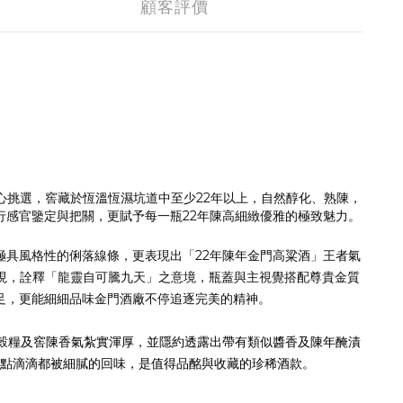
顧客評價
心挑選，窖藏於恆溫恆濕坑道中至少22年以上，自然醇化、熟陳，
行感官鑒定與把關，更賦予每一瓶22年陳高細緻優雅的極致魅力。
極具風格性的俐落線條，更表現出「22年陳年金門高粱酒」王者氣
現，詮釋「龍靈自可騰九天」之意境，瓶蓋與主視覺搭配尊貴金質
足，更能細細品味金門酒廠不停追逐完美的精神。
，穀糧及窖陳香氣紮實渾厚，並隱約透露出帶有類似醬香及陳年醃漬
點點滴滴都被細膩的回味，是值得品酩與收藏的珍稀酒款。