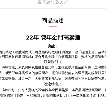
送貨及付款方式
商品描述
22年 陳年金門高粱酒
典故：
釀酒的精緻工藝釀製而成，將蒸餾所得之精純的酒液，經「擷頭去尾」後精
金門酒廠首席調酒師精心調合及具大陸「白酒國家評委」資格的品酒師進
包裝設計：
，將騰雲龍元素及簡約風格融合在其中，主視覺以刻畫金龍筆觸，呈現出
果，感受22年陳高帶來的無限層次，瓶身騰雲雙龍以淡浮平雲花紋筆觸呈
體氣勢磅礡、耳目一新，大器質感不凡品味，讓您帶回的不只是味蕾的滿
酒液特色：
，淬鍊出每一口令人驚嘆的22年陳年金門高粱酒。本產品酒體清亮透明
豐富圓潤且飽滿，自然協調，尾韻細緻悠長，喝上一口彷彿過往歲月的