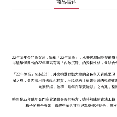
商品描述
22年陳年金門高粱酒，簡稱「22年陳高」，承襲純糧固態發酵
得醞釀催陳出的22年陳高有著「內斂沉穩」的獨特性格，並結合
「22年陳高」包裝設計，外盒挑選鮮豔大膽的金色與天青綠呈現
派之尊，盒內採用特殊鏡面材質，呈現簡約且華麗折射的視覺效
元素點綴，詮釋「瑞年百業競能顯」之吉兆，整
時間是22年陳年金門高粱酒最奢侈的祕方，曠時熟陳的古法工藝
梅子的複合香氣，微酸中蘊含甘甜與單寧優雅結合，層次