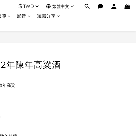
$
TWD
繁體中文
報導
影音
知識分享
22年陳年高粱酒
年陳年高粱
袋