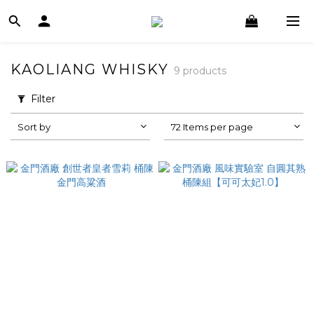
KAOLIANG WHISKY
9 products
Filter
Sort by
72 Items per page