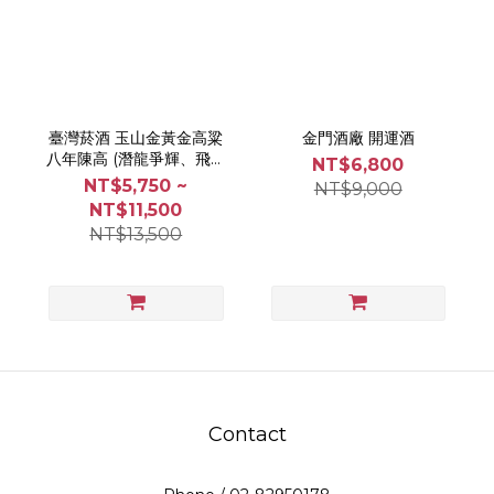
臺灣菸酒 玉山金黃金高粱
金門酒廠 開運酒
八年陳高 (潛龍爭輝、飛鳳
NT$6,800
騰達）
NT$5,750 ~
NT$9,000
NT$11,500
NT$13,500
Contact