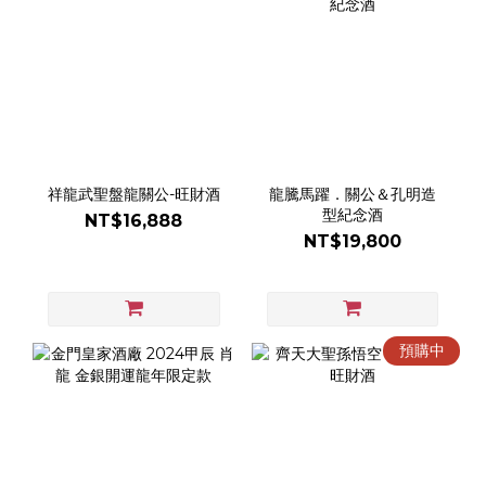
祥龍武聖盤龍關公-旺財酒
龍騰馬躍．關公＆孔明造
型紀念酒
NT$16,888
NT$19,800
預購中