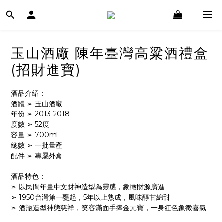
玉山酒廠 陳年臺灣高粱酒禮盒
(招財進寶)
酒品介紹：
酒體 ➢ 玉山酒廠
年份 ➢ 2013-2018
度數 ➢ 52度
容量 ➢ 700ml
總數 ➢ 一批量產
配件 ➢ 專屬外盒
酒品特色：
➣ 以民間年畫中文財神造型為靈感，象徵財源廣進
➣ 1950台灣第一甕起，5年以上熟成，風味醇甘綿甜
➣ 酒瓶造型神態慈祥，笑容滿面手捧金元寶，一身紅色象徵喜氣