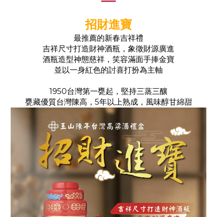
招財進寶
最推薦的新春吉祥禮
吉祥尺寸打造財神酒瓶，象徵財源廣進
酒瓶造型神態慈祥，笑容滿面手捧金寶
並以一身紅色的討喜打扮為主軸
1950台灣第一甕起，堅持三蒸三釀
甕藏優質台灣陳高，5年以上熟成，風味醇甘綿甜