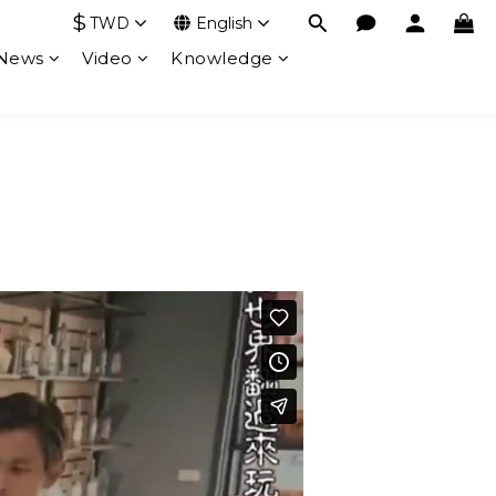
$
TWD
English
 News
Video
Knowledge