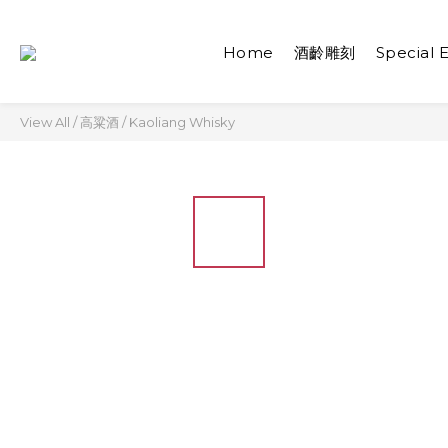
Home
酒齡雕刻
Special E
View All
/
高粱酒
/
Kaoliang Whisky