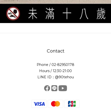
Contact
Phone / 02-82950178
Hours / 12:30-21:00
LINE ID：@90tehou