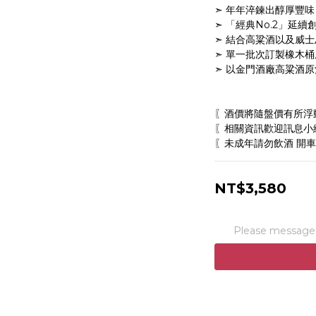
➣ 年年淬鍊出醇厚豐味
➣ 「經典No.2」延續
➣ 結合高粱酒以及威
➣ 單一批次訂製橡木
➣ 以金門酒廠高粱酒
〖酒價將隨盤價有所浮
〖相關資訊歡迎訊息小編
〖未成年請勿飲酒 開車
NT$3,580
Please message t