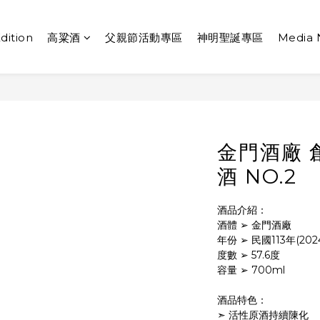
dition
高粱酒
父親節活動專區
神明聖誕專區
Media
金門酒廠 
酒 NO.2
酒品介紹：
酒體 ➢ 金門酒廠
年份 ➢ 民國113年(202
度數 ➢ 57.6度
容量 ➢ 700ml
酒品特色：
➣ 活性原酒持續陳化