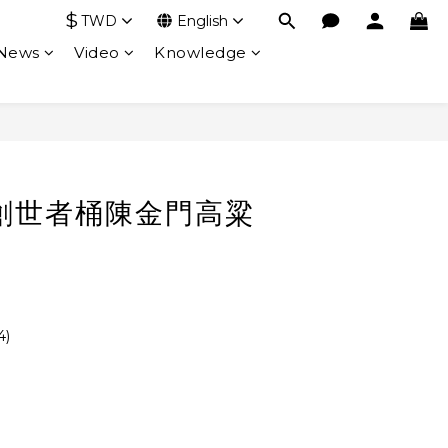
$
TWD
English
 News
Video
Knowledge
創世者桶陳金門高粱
4)