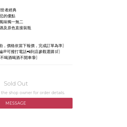
創世者經典
士忌的優點
桶風味獨一無二
原酒及原色直接裝瓶
動，價格依當下報價，完成訂單為準〗
💭可撥打電話📲到店參觀選購🛒〗
不喝酒喝酒不開車🔞〗
Sold Out
he shop owner for order details.
MESSAGE