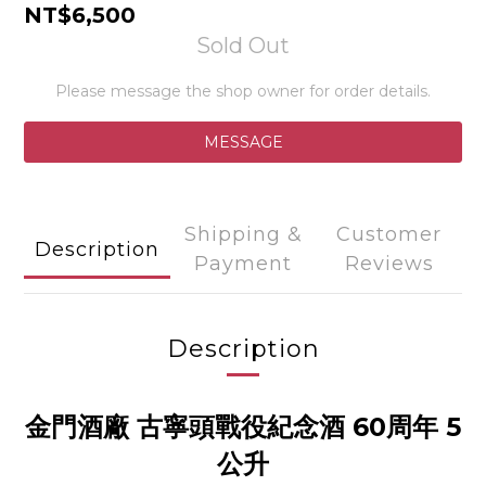
NT$6,500
Sold Out
Please message the shop owner for order details.
MESSAGE
Shipping &
Customer
Description
Payment
Reviews
Description
金門酒廠 古寧頭戰役紀念酒 60周年 5
公升