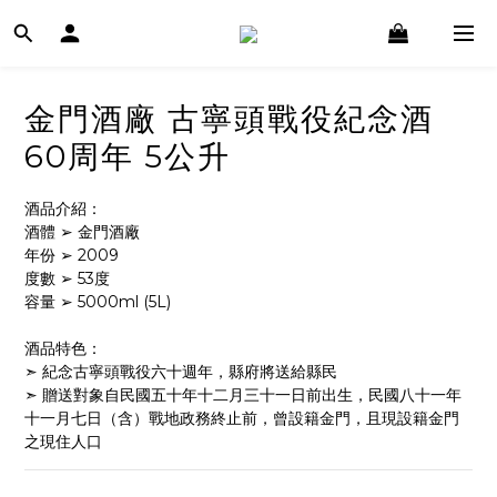
金門酒廠 古寧頭戰役紀念酒
60周年 5公升
酒品介紹：
酒體 ➢ 金門酒廠
年份 ➢ 2009
度數 ➢ 53度
容量 ➢ 5000ml (5L)
酒品特色：
➣ 紀念古寧頭戰役六十週年，縣府將送給縣民
➣ 贈送對象自民國五十年十二月三十一日前出生，民國八十一年
十一月七日（含）戰地政務終止前，曾設籍金門，且現設籍金門
之現住人口