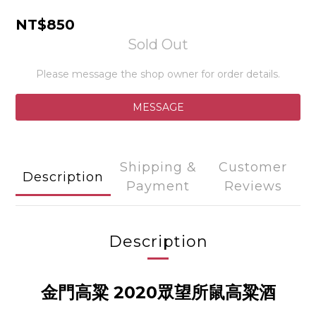
NT$850
Sold Out
Please message the shop owner for order details.
MESSAGE
Shipping &
Customer
Description
Payment
Reviews
Description
金門高粱 2020眾望所鼠高粱酒