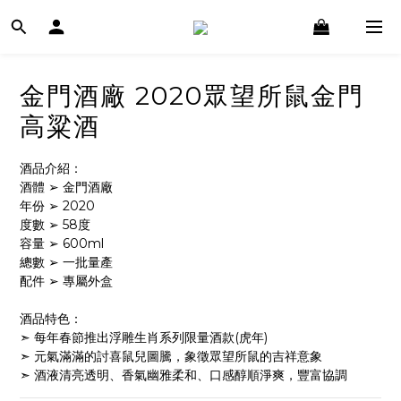
金門酒廠 2020眾望所鼠金門
高粱酒
酒品介紹：
酒體 ➢ 金門酒廠
年份 ➢ 2020
度數 ➢ 58度
容量 ➢ 600ml
總數 ➢ 一批量產
配件 ➢ 專屬外盒
酒品特色：
➣ 每年春節推出浮雕生肖系列限量酒款(虎年)
➣ 元氣滿滿的討喜鼠兒圖騰，象徵眾望所鼠的吉祥意象
➣ 酒液清亮透明、香氣幽雅柔和、口感醇順淨爽，豐富協調