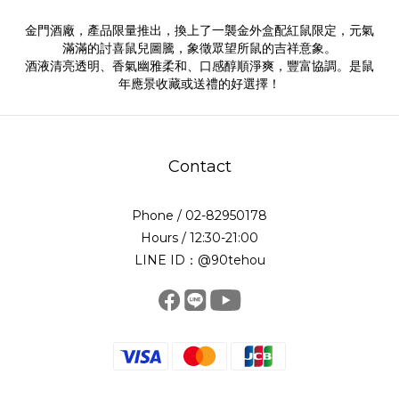
金門酒廠，產品限量推出，換上了一襲金外盒配紅鼠限定，元氣
滿滿的討喜鼠兒圖騰，象徵眾望所鼠的吉祥意象。
酒液清亮透明、香氣幽雅柔和、口感醇順淨爽，豐富協調。是鼠
年應景收藏或送禮的好選擇！
Contact
Phone / 02-82950178
Hours / 12:30-21:00
LINE ID：@90tehou