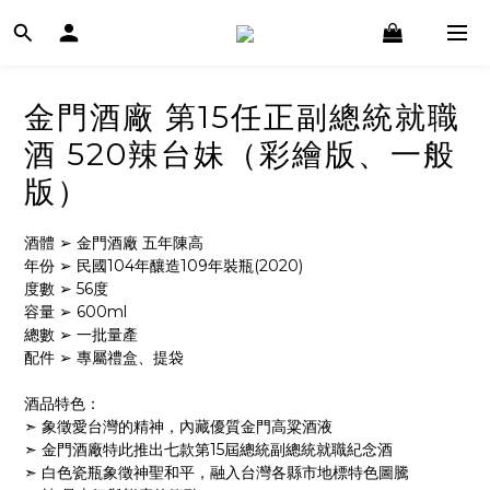
金門酒廠 第15任正副總統就職
酒 520辣台妹（彩繪版、一般
版）
酒體 ➢ 金門酒廠 五年陳高
年份 ➢ 民國104年釀造109年裝瓶(2020)
度數 ➢ 56度
容量 ➢ 600ml
總數 ➢ 一批量產
配件 ➢ 專屬禮盒、提袋
酒品特色：
➣ 象徵愛台灣的精神，內藏優質金門高粱酒液
➣ 金門酒廠特此推出七款第15屆總統副總統就職紀念酒
➣ 白色瓷瓶象徵神聖和平，融入台灣各縣市地標特色圖騰