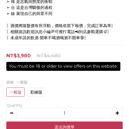
➣ 辣 是志氣與態度的衝勁
➣ 台 這是台灣驕傲的過程
➣ 妹 展現自己的與眾不同
〖酒價將隨盤價有所浮動，價格依當下報價，完成訂單為準〗
〖相關資訊歡迎訊息小編💭可撥打電話📲到店參觀選購🛒〗
〖未成年請勿飲酒 開車不喝酒喝酒不開車🔞〗
NT$3,980
NT$4,680
規格
: 一般版
一般版
彩繪版
Quantity
PREORDER NOW