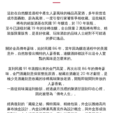
這款在自然釀造過程中產生人蔘風味的極品高粱酒，多年前曾造
成市面轟動、蔚為風潮，一度引發行家饕客爭相收藏。這批極其
稀有的絕版酒基在民國 91 年釀造，於 110 年裝瓶，
至今已謎樣封藏 19 年的珍稀佳釀，全台限量 2 萬瓶稀有釋出、精
裝版限量販售，是喜好收藏、玩味酒款的品味人士絕對不可錯過
的夢幻逸品。
關於金高傳奇蔘味，始於民國 86 年，當年因為釀造過程中的美麗
意外，自然散發出獨特的人蔘香氣，連釀酒師都說不出這令人驚
豔的風味是怎麼來的。
直到民國 91 年蒸餾出來的金門高粱，再次出現 86 年的傳奇蔘
味，金門酒廠刻意保留整批原酒，秘藏在酒廠近 20 年才獻世，是
極少見酒廠刻意收藏的珍稀風味陳放老酒，開瓶即能聞到奔放的
人蔘香氣，
一路從前味滿溢到餘韻，經過歲月洗禮的陳酒甘甜刻印在心裡，
因此被譽為「傳奇人生」。
經典復刻的「藏級之秘」獨特風味、精緻包裝，外盒以雅緻高尚
麻布抽盒設計，內盒以蜂巢馬賽克作為設計概念，與外盒形成強