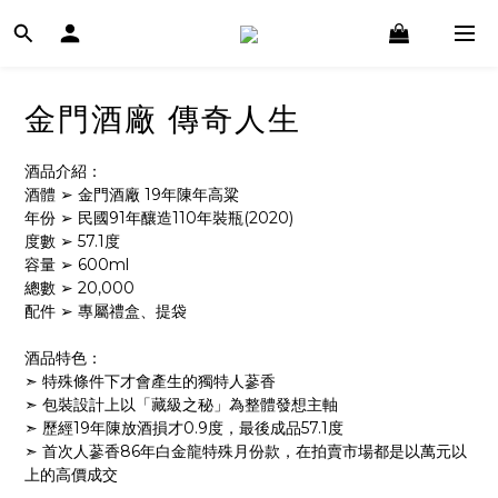
金門酒廠 傳奇人生
酒品介紹：
酒體 ➢ 金門酒廠 19年陳年高粱
年份 ➢ 民國91年釀造110年裝瓶(2020)
度數 ➢ 57.1度
容量 ➢ 600ml
總數 ➢ 20,000
配件 ➢ 專屬禮盒、提袋
酒品特色：
➣ 特殊條件下才會產生的獨特人蔘香
➣ 包裝設計上以「藏級之秘」為整體發想主軸
➣ 歷經19年陳放酒損才0.9度，最後成品57.1度
➣ 首次人蔘香86年白金龍特殊月份款，在拍賣市場都是以萬元以
上的高價成交