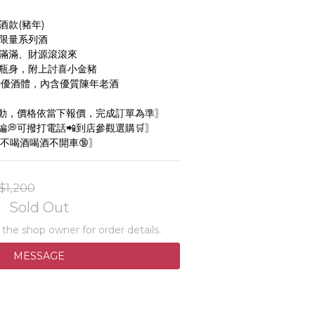
酒款(豬年)
的限量系列酒
氣滿滿、財源滾滾來
璃瓶身，附上討喜小金豬
特優酒體，內含優質陳年老酒
動，價格依當下報價，完成訂單為準〗
💭可撥打電話📲到店參觀選購🛒〗
不喝酒喝酒不開車🔞〗
$1,200
Sold Out
he shop owner for order details.
MESSAGE