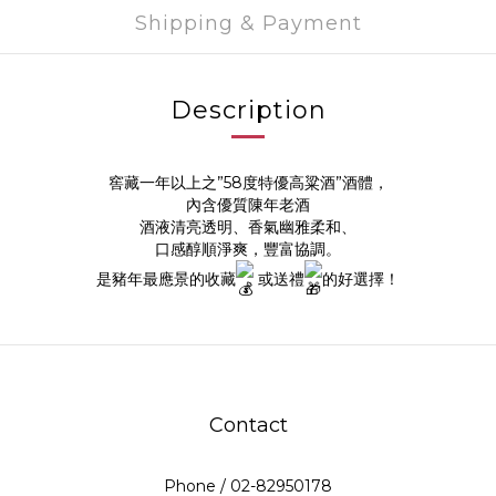
Shipping & Payment
Description
窖藏一年以上之”58度特優高粱酒”酒體，
內含優質陳年老酒
酒液清亮透明、香氣幽雅柔和、
口感醇順淨爽，豐富協調。
是豬年最應景的收藏
或送禮
的好選擇！
Contact
Phone / 02-82950178