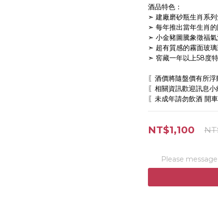
酒品特色：
➣ 建廠磨砂瓶生肖系列
➣ 每年推出當年生肖
➣ 小金豬圖騰象徵福
➣ 超有質感的霧面玻
➣ 窖藏一年以上58度
〖酒價將隨盤價有所浮
〖相關資訊歡迎訊息小編
〖未成年請勿飲酒 開車
NT$1,100
NT
Please message t