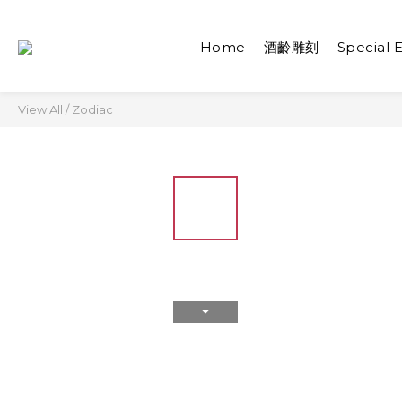
Home
酒齡雕刻
Special E
View All
/
Zodiac