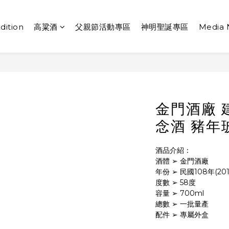
dition
高粱酒
父親節活動專區
神明聖誕專區
Media
金門酒廠 
念酒 豬年
酒品介紹：
酒體 ➢ 金門酒廠
年份 ➢ 民國108年(201
度數 ➢ 58度
容量 ➢ 700ml
總數 ➢ 一批量產
配件 ➢ 專屬外盒