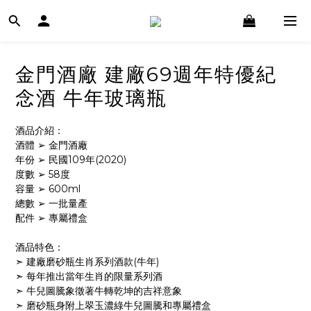
金門酒廠 建廠69週年特優紀
念酒 牛年玻璃瓶
酒品介紹：
酒體 ➢ 金門酒廠
年份 ➢ 民國109年(2020)
度數 ➢ 58度
容量 ➢ 600ml
總數 ➢ 一批量產
配件 ➢ 專屬禮盒
酒品特色：
➣ 建廠磨砂瓶生肖系列酒款(牛年)
➣ 每年推出當年生肖的限量系列酒
➣ 牛兒圖騰象徵著牛轉乾坤的吉祥意象
➣ 磨砂瓶身附上翠玉濃綠牛兒圖騰和專屬禮盒