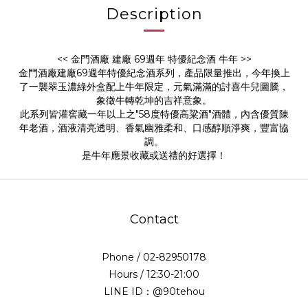
Description
<< 金門酒廠 建廠 69週年 特優紀念酒 牛年 >>
金門酒廠建廠69週年特優紀念酒系列，產品限量推出，今年換上
了一襲翠玉濃綠外盒配上牛年限定，元氣滿滿的討喜牛兒圖騰，
象徵牛轉乾坤的吉祥意象。
此系列皆灌窖藏一年以上之"58度特優高粱酒"酒體，內含優質陳
年老酒，酒液清亮透明、香氣幽雅柔和、口感醇順淨爽，豐富協
調。
是牛年應景收藏或送禮的好選擇！
Contact
Phone / 02-82950178
Hours / 12:30-21:00
LINE ID：@90tehou