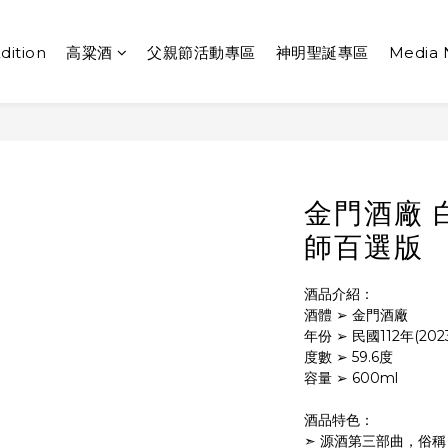
dition
高粱酒
父親節活動專區
神明聖誕專區
Media
金門酒廠 
師百選版
酒品介紹：
酒體 ➢ 金門酒廠
年份 ➢ 民國112年(2023
度數 ➢ 59.6度
容量 ➢ 600ml
酒品特色：
➣ 源酒第三部曲，俗