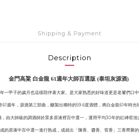
Shipping & Payment
Description
金門高粱 白金龍 61週年大師百選版 (泰坦灰源酒)
1年一甲子的歲月也這樣陪伴著大家。是大家熟悉的好味道更是老饕們口
61週年，源酒第三部曲，釀製出獨特的59.6度酒體，將白金龍61年時
酒，由大師級的調酒師於眾多原液裡百中選一，運用平均30年的紅磚窖池
成的原液中百中選一進行熟成，成就出「陳香、醬香、窖香」三香齊聚的