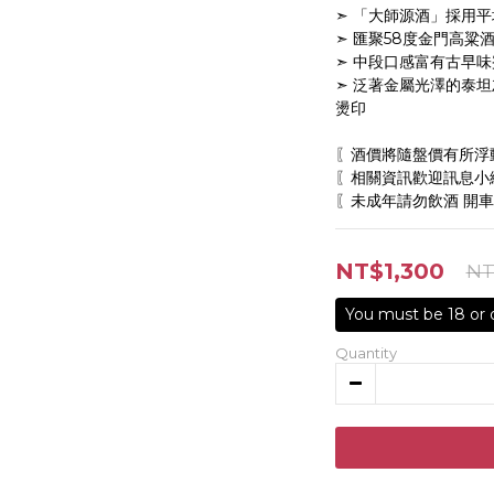
➣ 「大師源酒」採用平
➣ 匯聚58度金門高粱
➣ 中段口感富有古早
➣ 泛著金屬光澤的泰
燙印
〖酒價將隨盤價有所浮
〖相關資訊歡迎訊息小編
〖未成年請勿飲酒 開車
NT$1,300
NT
Quantity