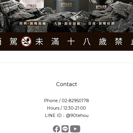
Contact
Phone / 02-82950178
Hours / 12:30-21:00
LINE ID：@90tehou