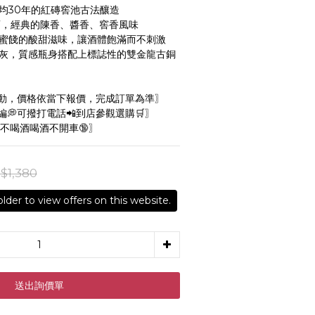
均30年的紅磚窖池古法釀造
酒，經典的陳香、醬香、窖香風味
味蜜餞的酸甜滋味，讓酒體飽滿而不刺激
坦灰，質感瓶身搭配上標誌性的雙金龍古銅
動，價格依當下報價，完成訂單為準〗
💭可撥打電話📲到店參觀選購🛒〗
不喝酒喝酒不開車🔞〗
$1,380
PREORDER NOW