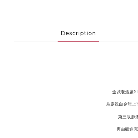
Description
金城老酒廠6
為慶祝白金龍上市
第三版源
再由釀造完