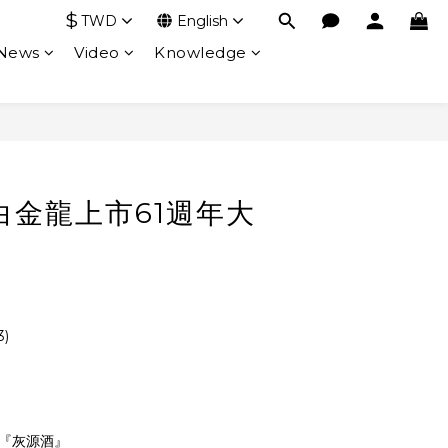
$
TWD
English
 News
Video
Knowledge
白金龍上市61週年大
)
稱『灰源酒』